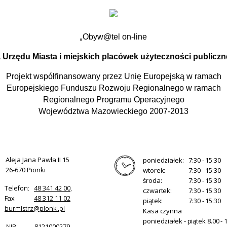
„
Obyw@tel on-line
 Urzędu Miasta i miejskich placówek użyteczności publicz
Projekt współfinansowany przez Unię Europejską w ramach
Europejskiego Funduszu Rozwoju Regionalnego w ramach
Regionalnego Programu Operacyjnego
Województwa Mazowieckiego 2007-2013
Aleja Jana Pawła II 15
poniedziałek:
7:30 - 15:30
26-670 Pionki
wtorek:
7:30 - 15:30
środa:
7:30 - 15:30
Telefon:
48 341 42 00,
czwartek:
7:30 - 15:30
Fax:
48 312 11 02
piątek:
7:30 - 15:30
burmistrz@pionki.pl
Kasa czynna
poniedziałek - piątek 8.00 - 1
NIP:
8121000279