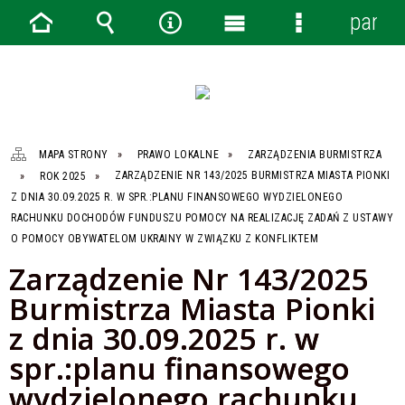
panel
Strona
Wyszukiwarka
Narzędzia
Menu
Menu
główna
główne
szczegółowe
MAPA STRONY
PRAWO LOKALNE
ZARZĄDZENIA BURMISTRZA
ROK 2025
ZARZĄDZENIE NR 143/2025 BURMISTRZA MIASTA PIONKI
Z DNIA 30.09.2025 R. W SPR.:PLANU FINANSOWEGO WYDZIELONEGO
RACHUNKU DOCHODÓW FUNDUSZU POMOCY NA REALIZACJĘ ZADAŃ Z USTAWY
O POMOCY OBYWATELOM UKRAINY W ZWIĄZKU Z KONFLIKTEM
Zarządzenie Nr 143/2025
Burmistrza Miasta Pionki
z dnia 30.09.2025 r. w
spr.:planu finansowego
wydzielonego rachunku