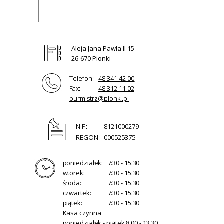
Aleja Jana Pawła II 15
26-670 Pionki
Telefon:
48 341 42 00,
Fax:
48 312 11 02
burmistrz@pionki.pl
NIP:
8121000279
REGON:
000525375
poniedziałek:
7:30 - 15:30
wtorek:
7:30 - 15:30
środa:
7:30 - 15:30
czwartek:
7:30 - 15:30
piątek:
7:30 - 15:30
Kasa czynna
poniedziałek - piątek 8.00 - 13.30.