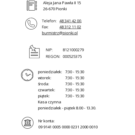
Aleja Jana Pawła II 15
26-670 Pionki
Telefon:
48 341 42 00,
Fax:
48 312 11 02
burmistrz@pionki.pl
NIP:
8121000279
REGON:
000525375
poniedziałek:
7:30 - 15:30
wtorek:
7:30 - 15:30
środa:
7:30 - 15:30
czwartek:
7:30 - 15:30
piątek:
7:30 - 15:30
Kasa czynna
poniedziałek - piątek 8.00 - 13.30.
Nr konta:
09 9141 0005 0000 0231 2000 0010