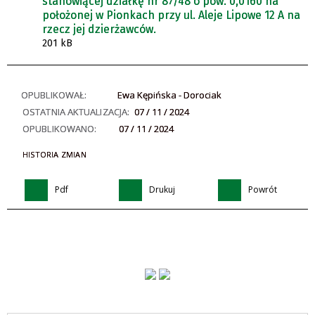
stanowiącej działkę nr 87/48 o pow. 0,0160 ha
położonej w Pionkach przy ul. Aleje Lipowe 12 A na
rzecz jej dzierżawców.
201 kB
OPUBLIKOWAŁ:
Ewa Kępińska - Dorociak
OSTATNIA AKTUALIZACJA:
07 / 11 / 2024
OPUBLIKOWANO:
07 / 11 / 2024
HISTORIA ZMIAN
Pdf
Drukuj
Powrót