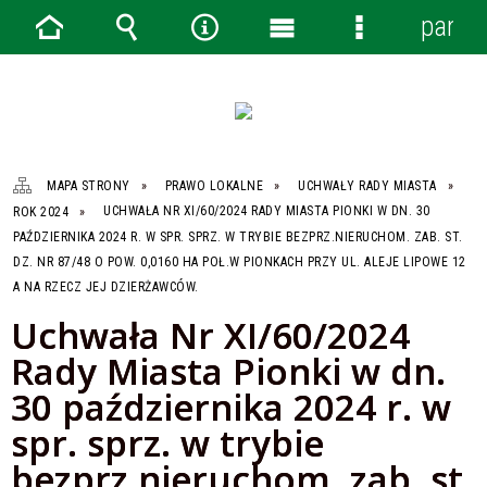
panel
Strona
Wyszukiwarka
Narzędzia
Menu
Menu
główna
główne
szczegółowe
MAPA STRONY
PRAWO LOKALNE
UCHWAŁY RADY MIASTA
ROK 2024
UCHWAŁA NR XI/60/2024 RADY MIASTA PIONKI W DN. 30
PAŹDZIERNIKA 2024 R. W SPR. SPRZ. W TRYBIE BEZPRZ.NIERUCHOM. ZAB. ST.
DZ. NR 87/48 O POW. 0,0160 HA POŁ.W PIONKACH PRZY UL. ALEJE LIPOWE 12
A NA RZECZ JEJ DZIERŻAWCÓW.
Uchwała Nr XI/60/2024
Rady Miasta Pionki w dn.
30 października 2024 r. w
spr. sprz. w trybie
bezprz.nieruchom. zab. st.