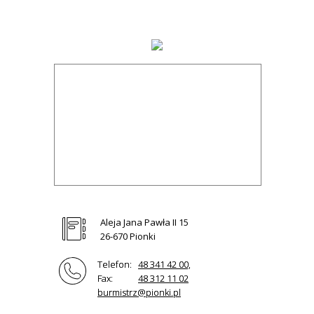
Aleja Jana Pawła II 15
26-670 Pionki
Telefon:
48 341 42 00,
Fax:
48 312 11 02
burmistrz@pionki.pl