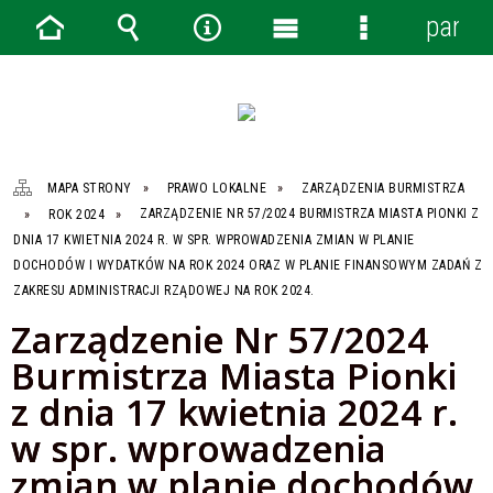
panel
Strona
Wyszukiwarka
Narzędzia
Menu
Menu
główna
główne
szczegółowe
MAPA STRONY
PRAWO LOKALNE
ZARZĄDZENIA BURMISTRZA
ROK 2024
ZARZĄDZENIE NR 57/2024 BURMISTRZA MIASTA PIONKI Z
DNIA 17 KWIETNIA 2024 R. W SPR. WPROWADZENIA ZMIAN W PLANIE
DOCHODÓW I WYDATKÓW NA ROK 2024 ORAZ W PLANIE FINANSOWYM ZADAŃ Z
ZAKRESU ADMINISTRACJI RZĄDOWEJ NA ROK 2024.
Zarządzenie Nr 57/2024
Burmistrza Miasta Pionki
z dnia 17 kwietnia 2024 r.
w spr. wprowadzenia
zmian w planie dochodów