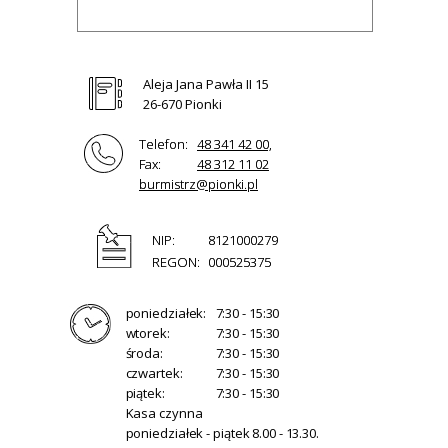
Aleja Jana Pawła II 15
26-670 Pionki
Telefon:
48 341 42 00,
Fax:
48 312 11 02
burmistrz@pionki.pl
NIP:
8121000279
REGON:
000525375
poniedziałek:
7:30 - 15:30
wtorek:
7:30 - 15:30
środa:
7:30 - 15:30
czwartek:
7:30 - 15:30
piątek:
7:30 - 15:30
Kasa czynna
poniedziałek - piątek 8.00 - 13.30.