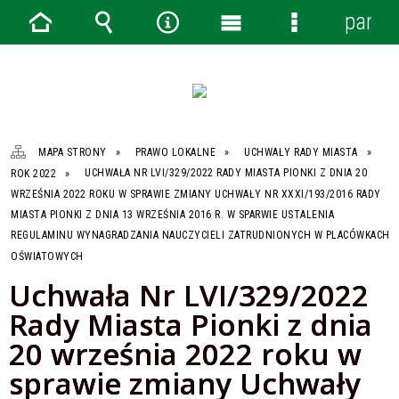
panel
Strona
Wyszukiwarka
Narzędzia
Menu
Menu
główna
główne
szczegółowe
MAPA STRONY
PRAWO LOKALNE
UCHWAŁY RADY MIASTA
ROK 2022
UCHWAŁA NR LVI/329/2022 RADY MIASTA PIONKI Z DNIA 20
WRZEŚNIA 2022 ROKU W SPRAWIE ZMIANY UCHWAŁY NR XXXI/193/2016 RADY
MIASTA PIONKI Z DNIA 13 WRZEŚNIA 2016 R. W SPARWIE USTALENIA
REGULAMINU WYNAGRADZANIA NAUCZYCIELI ZATRUDNIONYCH W PLACÓWKACH
OŚWIATOWYCH
Uchwała Nr LVI/329/2022
Rady Miasta Pionki z dnia
20 września 2022 roku w
sprawie zmiany Uchwały